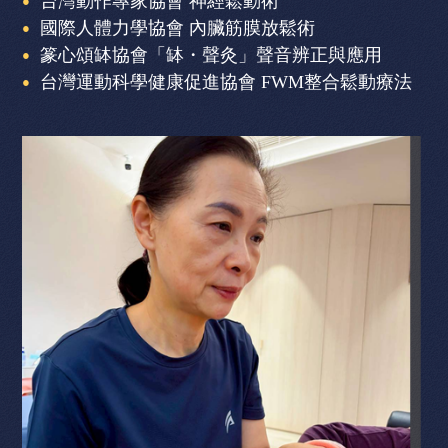
台灣動作專家協會 神經鬆動術
國際人體力學協會 內臟筋膜放鬆術
篆心頌缽協會「缽・聲灸」聲音辨正與應用
台灣運動科學健康促進協會 FWM整合鬆動療法