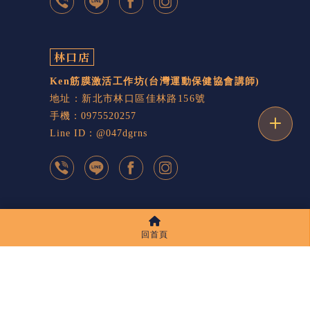
林口店
Ken筋膜激活工作坊
(台灣運動保健協會講師)
地址：新北市林口區佳林路156號
手機：0975520257
Line ID：@047dgrns
按摩
台北按摩
板橋按摩
筋膜放鬆
回首頁
Designed by
揚京快客
Copyright © 2026
..
累積人氣: 226440