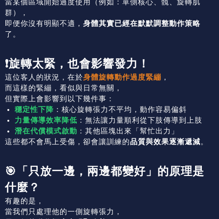
當某個區域開始過度使用（例如：單側核心、髖、旋轉肌
群），
即便你沒有明顯不適，
身體其實已經在默默調整動作策略
了。
❗旋轉太緊，也會影響發力！
這位客人的狀況，在於
身體旋轉動作過度緊繃
，
而這樣的緊繃，看似與日常無關，
但實際上會影響到以下幾件事：
穩定性下降
：核心旋轉張力不平均，動作容易偏斜
力量傳導效率降低
：無法讓力量順利從下肢傳導到上肢
潛在代償模式啟動
：其他區塊出來「幫忙出力」
這些都不會馬上受傷，卻會讓訓練的
品質與效果逐漸遞減
。
🎯「只放一邊，兩邊都變好」的原理是
什麼？
有趣的是，
當我們只處理他的一側旋轉張力，