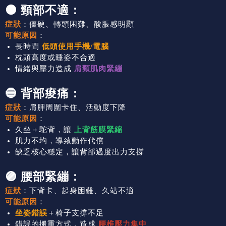
🟠 頸部不適：
症狀
：僵硬、轉頭困難、酸脹感明顯
可能原因
：
長時間
低頭使用手機/電腦
枕頭高度或睡姿不合適
情緒與壓力造成
肩頸肌肉緊繃
🔵 背部痠痛：
症狀
：肩胛周圍卡住、活動度下降
可能原因
：
久坐＋駝背，讓
上背筋膜緊縮
肌力不均，導致動作代償
缺乏核心穩定，讓背部過度出力支撐
🟣 腰部緊繃：
症狀
：下背卡、起身困難、久站不適
可能原因
：
坐姿錯誤
＋椅子支撐不足
錯誤的搬重方式，造成
腰椎壓力集中