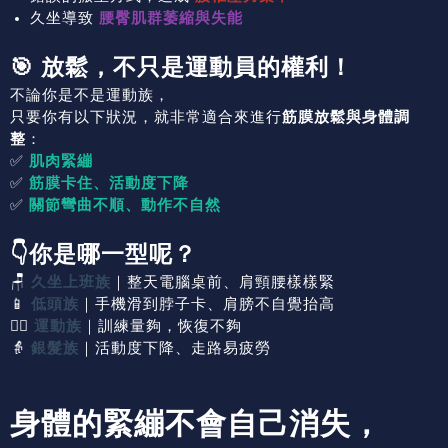
久坐導致
腰臀肌群萎縮與失能
🎯 放鬆，不只是運動員的權利！
不論你是不是運動族，
只要你有以下狀況，就非常適合來進行
筋膜放鬆與身體調
整
：
✅
肌肉緊繃
✅
筋膜卡住、活動度下降
✅
關節彎曲不順、動作不自然
👇你是哪一型呢？
🪑
久坐上班族
｜整天電腦桌前、肩頸腰樣樣緊
📱
低頭族
｜手機滑到脖子卡、肩膀不自覺抬高
🏋️‍♂️
運動族
｜訓練量夠，恢復不夠
👵
銀髮族
｜活動度下降、走路易疲勞
身體的緊繃不會自己消失，