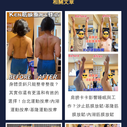
身體歪斜只能整脊整復？
其實你還有更溫和有效的
肩膀卡卡影響睡眠與工
選擇！台北運動按摩/內湖
作？汐止筋膜放鬆/基隆筋
運動按摩/基隆運動按摩
膜放鬆/內湖筋膜放鬆